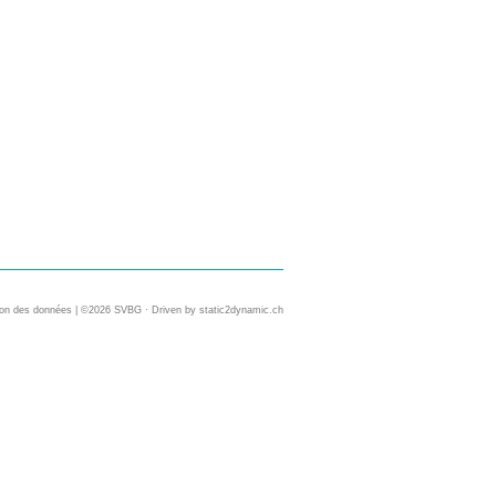
ion des données
| ©2026 SVBG · Driven by
static2dynamic.ch