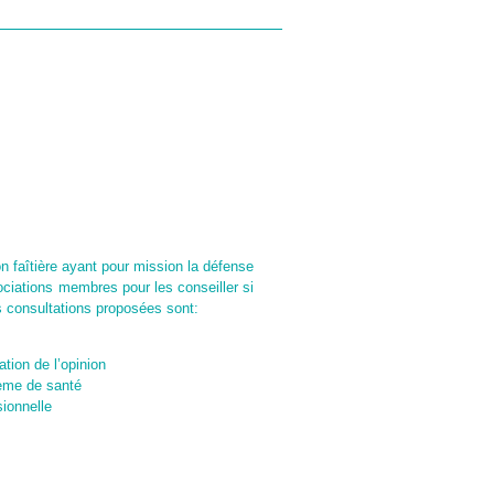
IONS
MEMBRES
faîtière ayant pour mission la défense
sociations membres pour les conseiller si
s consultations proposées sont:
ation de l’opinion
tème de santé
sionnelle