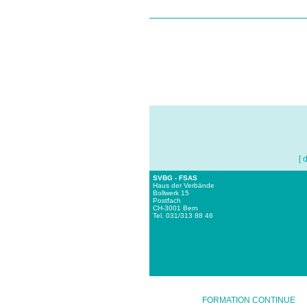
[ 
SVBG - FSAS
Haus der Verbände
Bollwerk 15
Postfach
CH-3001 Bern
Tel. 031/313 88 46
FORMATION CONTINUE