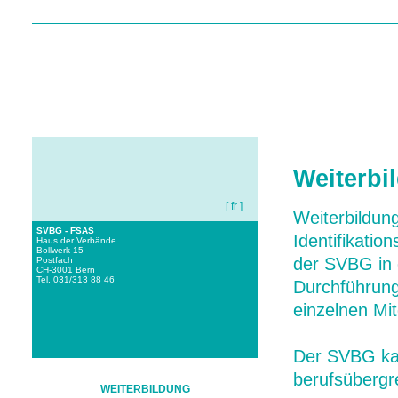
HOME
ÜBER UNS
I
Weiterbi
[ fr ]
Weiterbildun
SVBG - FSAS
Identifikati
Haus der Verbände
Bollwerk 15
der SVBG in e
Postfach
CH-3001 Bern
Tel. 031/313 88 46
Durchführun
einzelnen Mi
Der SVBG kan
berufsübergre
WEITERBILDUNG